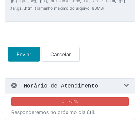
.jpg, .gif, .jpeg, .png, .pdf, .doxc, .doc, .txt, .xls, .zip, .rar, .gzip,
.tar.gz, .html (Tamanho máximo do arquivo: 80MB)
Enviar
Cancelar
Horário de Atendimento
OFF-LINE
Responderemos no próximo dia útil.